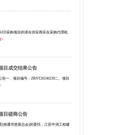
AED采购项目的潜在供应商应在采购代理机
细>
务项目成交结果公告
一、项目编号：ZRNT20240239二、项目
>
务项目磋商公告
受[南通市慈善总会]的委托，江苏中润工程建