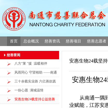
首页
总会概况
慈善资讯
慈善项目
慈善志愿者
慈善要闻
安惠生物24载坚持
八方“莱 ”援 温暖相伴
风雨同心 守望相助 ——南通
安惠生物
2
社会各界捐赠款物200余万元
三十余载实业路 六亿善款践
助力
初心
一份心愿 满城温情
从南通一隅
安惠生物24载坚持公益慈善
业赋能，江苏安
从“输血”到“造血”