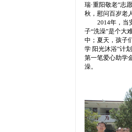
瑞·重阳敬老”志
秋，慰问百岁老人
2014年，
子“洗澡”是个大
中；夏天，孩子
学 阳光沐浴”计
第一笔爱心助学
澡。