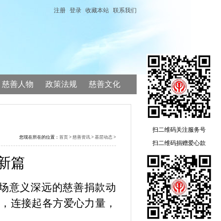
慈善人物
政策法规
慈善文化
扫二维码关注服务号
您现在所在的位置：
首页
>
慈善资讯
>
基层动态
>
扫二维码捐赠爱心款
新篇
场意义深远的慈善捐款动
梁，连接起各方爱心力量，
。