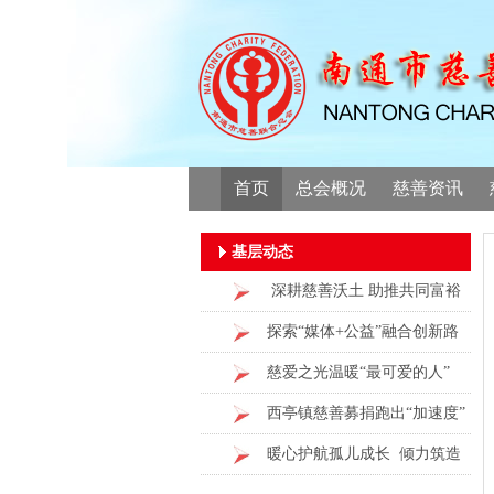
首页
总会概况
慈善资讯
基层动态
深耕慈善沃土 助推共同富裕
探索“媒体+公益”融合创新路
径
慈爱之光温暖“最可爱的人”
西亭镇慈善募捐跑出“加速度”
暖心护航孤儿成长 倾力筑造
自立新居