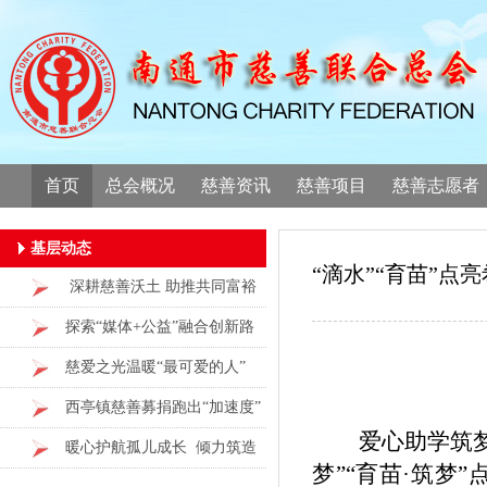
首页
总会概况
慈善资讯
慈善项目
慈善志愿者
基层动态
“滴水”“育苗”点
深耕慈善沃土 助推共同富裕
探索“媒体+公益”融合创新路
径
慈爱之光温暖“最可爱的人”
西亭镇慈善募捐跑出“加速度”
爱心助学筑
暖心护航孤儿成长 倾力筑造
梦”“育苗·筑梦
自立新居