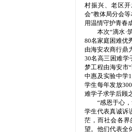
村振兴、老区开
会”教体局分会
用温情守护青春
本次
“滴水·
80名家庭困难优
由海安农商行鼎力
30名高三困难学
梦工程由海安市“
中惠及实验中学
学生每年发放30
难学子求学后顾
“感恩于心
学生代表真诚诉
茫，而社会各界
望。他们代表全