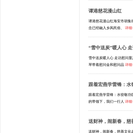
谭港慈花漫山红
谭港慈花漫山红海安市胡集
念已经融入乡风民俗、
详细
“雪中送炭”暖人心 
雪中送炭暖人心 走访慰问
琴带着慰问金和慰问品
详细
跟着宏燕学雷锋：水
跟着宏燕学雷锋：水饺敬功
的带领下，我们一行人
详细
送财神，闹新春，慈
送财神，闹新春，慈善文化走