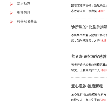
基层动态
跟着宏燕学雷锋：致敬功臣 
志才老人家，欢声笑
详细>
视频信息
慈善冠名基金
诊所里的“公益乐捐箱
诊所里的公益乐捐箱立春过后
续，我与他聊天，才弄
详细
善者寿 追忆海安慈
善者寿追忆海安慈善模范孔
锦文、王爱廉夫妇二人
详细
童心暖岁 善启新程
童心暖岁 善启新程春启新
的设立人，高三学子戴
详细