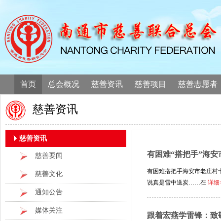
首页
总会概况
慈善资讯
慈善项目
慈善志愿者
慈善资讯
慈善资讯
有困难“搭把手”海安
慈善要闻
有困难搭把手海安市老庄村
慈善文化
说真是雪中送炭……在
详细
通知公告
媒体关注
跟着宏燕学雷锋：致