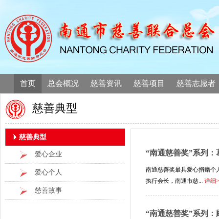
首页
总会概况
慈善资讯
慈善项目
慈善志愿者
慈善典型
慈善典型
“南通慈善奖”系列：
爱心企业
南通慈善奖最具爱心捐赠个
爱心个人
执行会长，南通市慈...
详细
慈善故事
“南通慈善奖”系列：