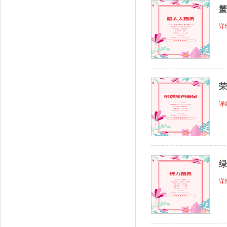
蟹
详
荣
详
绿
详