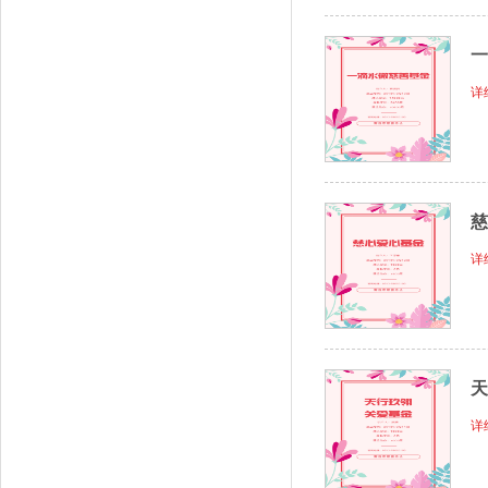
一
详
慈
详
天
详