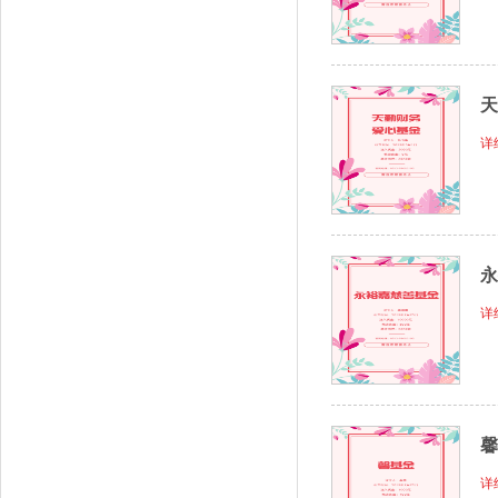
天
详
永
详
馨
详