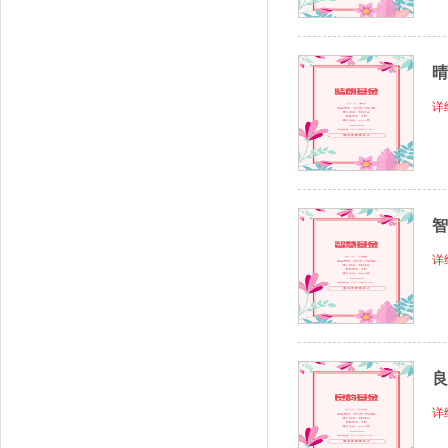
晴
详
智
详
良
详