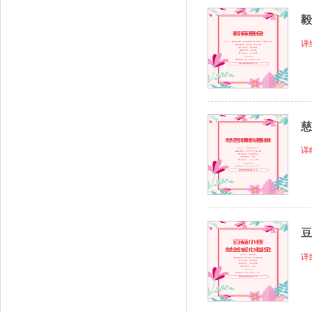
毅
详
慈
详
豆
详